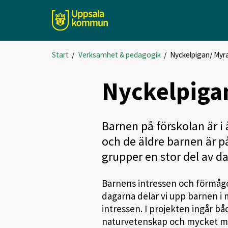
Start
/
Verksamhet & pedagogik
/
Nyckelpigan/ Myr
Nyckelpiga
Barnen på förskolan är i
och de äldre barnen är p
grupper en stor del av d
Barnens intressen och förmågo
dagarna delar vi upp barnen i 
intressen. I projekten ingår b
naturvetenskap och mycket m