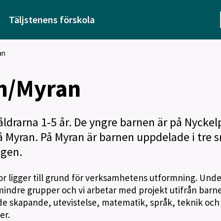
Täljstenens förskola
an
n/Myran
 åldrarna 1-5 år. De yngre barnen är på Nyckel
å Myran. På Myran är barnen uppdelade i tre 
agen.
r ligger till grund för verksamhetens utformning. Unde
mindre grupper och vi arbetar med projekt utifrån barn
åde skapande, utevistelse, matematik, språk, teknik och
er.