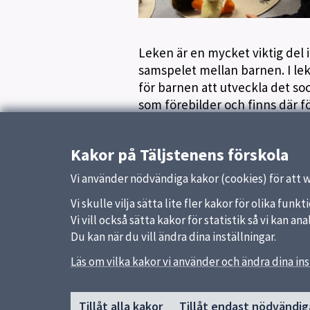
Leken är en mycket viktig del 
samspelet mellan barnen. I le
för barnen att utveckla det s
som förebilder och finns där fö
Uppdaterad:
29 januari 2026
Kakor på Täljstenens förskola
Vi använder nödvändiga kakor (cookies) för att 
Vi skulle vilja sätta lite fler kakor för olika fu
Vi vill också sätta kakor för statistik så vi kan 
Du kan när du vill ändra dina inställningar.
Läs om vilka kakor vi använder och ändra dina ins
Sidfot
Huvudmeny
Snabb
Tillåt alla kakor
Tillåt endast nödvändig