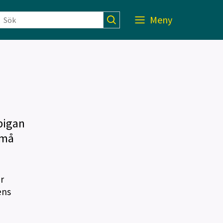
Meny
pigan
små
r
ens