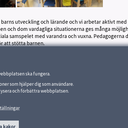
i barns utveckling och lärande och vi arbetar aktivt med
ken och dom vardagliga situationerna ges många möjlig
ociala samspelet med varandra och vuxna. Pedagogerna d
r att stötta barnen.
webbplatsen ska fungera.
nktioner som hjälper dig som användare.
analysera och förbättra webbplatsen.
tällningar
länkar
Kontakt
a kakor