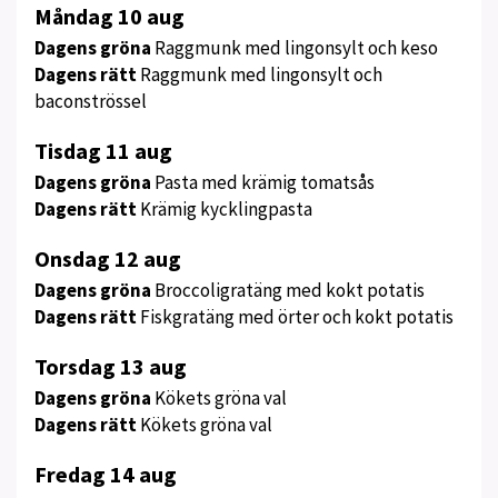
Meny
Måndag 10 aug
för
Dagens gröna
Raggmunk med lingonsylt och keso
vecka
Dagens rätt
Raggmunk med lingonsylt och
33
baconströssel
Tisdag 11 aug
Dagens gröna
Pasta med krämig tomatsås
Dagens rätt
Krämig kycklingpasta
Onsdag 12 aug
Dagens gröna
Broccoligratäng med kokt potatis
Dagens rätt
Fiskgratäng med örter och kokt potatis
Torsdag 13 aug
Dagens gröna
Kökets gröna val
Dagens rätt
Kökets gröna val
Fredag 14 aug